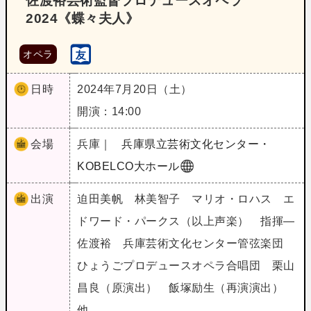
佐渡裕芸術監督プロデュースオペラ
2024《蝶々夫人》
オペラ
日時
2024年7月20日（土）
開演：14:00
会場
兵庫｜
兵庫県立芸術文化センター・
KOBELCO大ホール
出演
迫田美帆 林美智子 マリオ・ロハス エ
ドワード・パークス（以上声楽） 指揮―
佐渡裕 兵庫芸術文化センター管弦楽団
ひょうごプロデュースオペラ合唱団 栗山
昌良（原演出） 飯塚励生（再演演出）
他