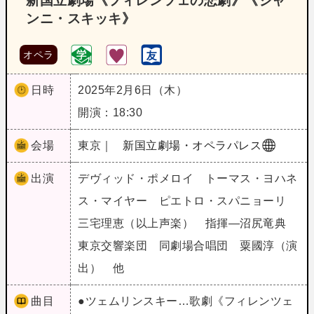
新国立劇場《フィレンツェの悲劇》《ジャ
ンニ・スキッキ》
オペラ
日時
2025年2月6日（木）
開演：18:30
会場
東京｜
新国立劇場・オペラパレス
出演
デヴィッド・ポメロイ トーマス・ヨハネ
ス・マイヤー ピエトロ・スパニョーリ
三宅理恵（以上声楽） 指揮―沼尻竜典
東京交響楽団 同劇場合唱団 粟國淳（演
出） 他
曲目
●ツェムリンスキー…歌劇《フィレンツェ