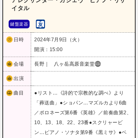
アレクサンダー・ガジェヴ ピアノ・リサ
イタル
鍵盤楽器
日時
2024年7月9日（火）
開演：15:00
会場
長野｜
八ヶ岳高原音楽堂
出演
曲目
●リスト…《詩的で宗教的な調べ》より
「葬送曲」●ショパン…マズルカより6曲
／ポロネーズ第6番《英雄》／前奏曲第2、
10、13、18、22、23番●スクリャービ
ン…ピアノ・ソナタ第9番《黒ミサ》●ベ