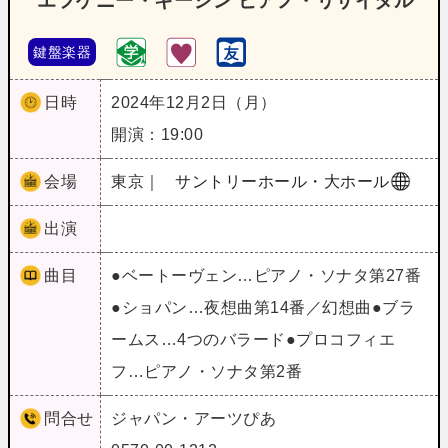
エフゲニー・キーシン ピアノ・リサイタル
鍵盤楽器
日時
2024年12月2日（月）
開演：19:00
会場
東京｜
サントリーホール・大ホール
出演
曲目
●ベートーヴェン…ピアノ・ソナタ第27番
●ショパン…夜想曲第14番／幻想曲●ブラ
ームス…4つのバラード●プロコフィエ
フ…ピアノ・ソナタ第2番
問合せ
ジャパン・アーツぴあ