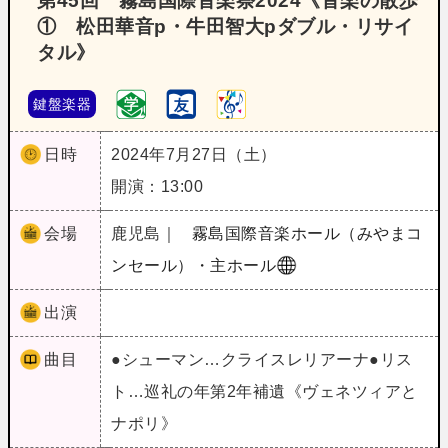
第45回 霧島国際音楽祭2024《音楽の散歩
① 松田華音p・牛田智大pダブル・リサイ
タル》
鍵盤楽器
日時
2024年7月27日（土）
開演：13:00
会場
鹿児島｜
霧島国際音楽ホール（みやまコ
ンセール）・主ホール
出演
曲目
●シューマン…クライスレリアーナ●リス
ト…巡礼の年第2年補遺《ヴェネツィアと
ナポリ》