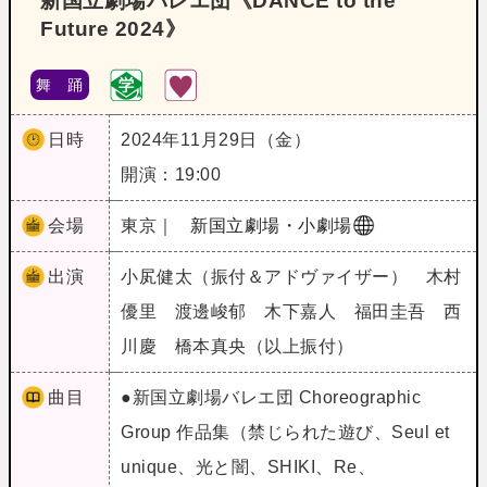
新国立劇場バレエ団《DANCE to the
Future 2024》
舞 踊
日時
2024年11月29日（金）
開演：19:00
会場
東京｜
新国立劇場・小劇場
出演
小㞍健太（振付＆アドヴァイザー） 木村
優里 渡邊峻郁 木下嘉人 福田圭吾 西
川慶 橋本真央（以上振付）
曲目
●新国立劇場バレエ団 Choreographic
Group 作品集（禁じられた遊び、Seul et
unique、光と闇、SHIKI、Re、