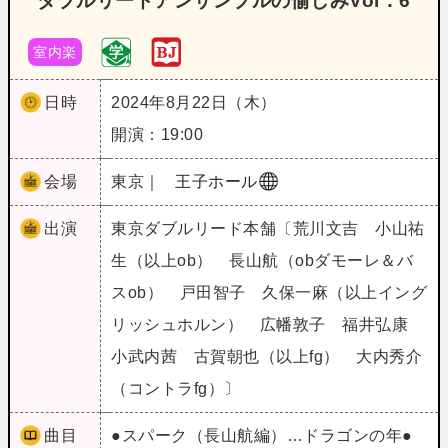
ダブルリードアンサンブルの愉しみVol．6
室内楽
日時
2024年8月22日（木）
開演：19:00
会場
東京｜
王子ホール
出演
東京ダブルリード本舗〔荒川文吉 小山祐
生（以上ob） 長山航（obダモーレ＆バ
スob） 戸田智子 久保一麻（以上イング
リッシュホルン） 広幡敦子 福井弘康
小武内茜 古賀朝也（以上fg） 大内秀介
（コントラfg）〕
曲目
●スパーク（長山航編）…ドラゴンの年●