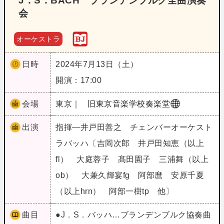
J．S．BACH ブランデンブルク全曲演奏
会
オーケストラ
日時
2024年7月13日（土）
開演：17:00
会場
東京｜
旧東京音楽学校奏楽堂
出演
指揮―井戸田善之 チェンバーオーケスト
ラバッハ〔吉岡次郎 井戸田知恵（以上
fl） 大庭蓉子 髙田園子 三浦舞（以上
ob） 大兼久輝宴fg 阿部麿 安原千夏
（以上hrn） 阿部一樹tp 他〕
曲目
●J．S．バッハ…ブランデンブルク協奏曲