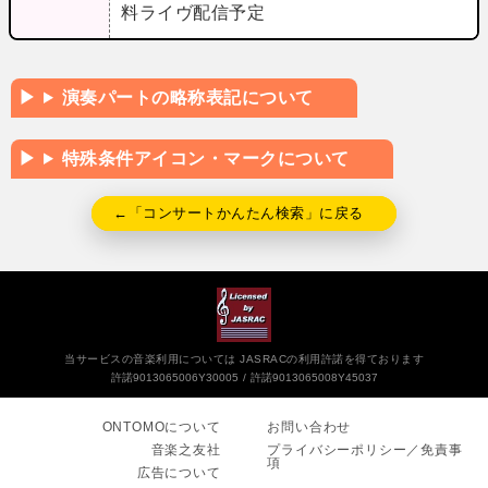
料ライヴ配信予定
演奏パートの略称表記について
特殊条件アイコン・マークについて
←「コンサートかんたん検索」に戻る
当サービスの音楽利用については JASRACの利用許諾を得ております
許諾9013065006Y30005
許諾9013065008Y45037
ONTOMOについて
お問い合わせ
音楽之友社
プライバシーポリシー／免責事
項
広告について