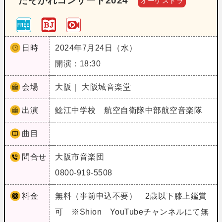
たそがれコンサート2024
オーケストラ
日時
2024年7月24日（水）
開演：18:30
会場
大阪｜ 大阪城音楽堂
出演
鯰江中学校 航空自衛隊中部航空音楽隊
曲目
問合せ
大阪市音楽団
0800-919-5508
料金
無料（事前申込不要） 2歳以下膝上鑑賞
可 ※Shion YouTubeチャンネルにて無