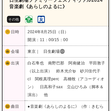
日生劇場ファミリーフェスティヴァル2024
音楽劇《あらしのよるに》
その他
日時
2024年8月25日（日）
開演：11：00/15：00
会場
東京｜
日生劇場
出演
白石隼也 南野巴那 阿南健治 平田敦子
（以上出演） 鈴木光介tp 砂川佳代子
cl 関根真理perc 高橋牧（アコーディオ
ン） 日高和子sax 立山ひろみ（脚本＆
演出） 他
曲目
●音楽劇《あらしのよるに》（作：きむら