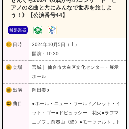
せんくら2024《0歳からのコンサート ピ
アノの名曲と共にみんなで世界を旅しよ
う！》【公演番号44】
鍵盤楽器
日時
2024年10月5日（土）
開演：10:30
会場
宮城｜ 仙台市太白区文化センター・展示
ホール
出演
岡田奏p
曲目
●ホール・ニュー・ワールド／レット・イ
ット・ゴー●ドビュッシー…花火●ラフマ
ニノフ…前奏曲《鐘》●モーツァルト…ト