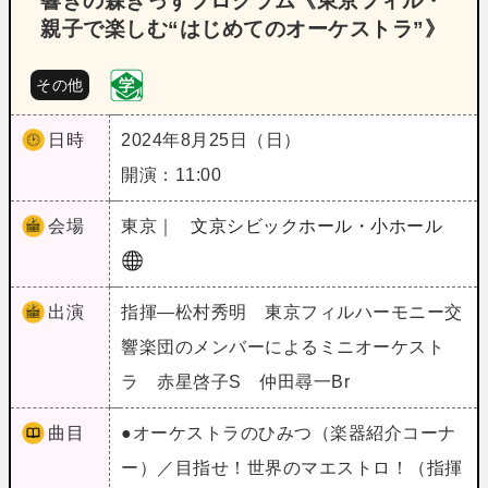
響きの森きっずプログラム《東京フィル・
親子で楽しむ“はじめてのオーケストラ”》
その他
日時
2024年8月25日（日）
開演：11:00
会場
東京｜
文京シビックホール・小ホール
出演
指揮―松村秀明 東京フィルハーモニー交
響楽団のメンバーによるミニオーケスト
ラ 赤星啓子S 仲田尋一Br
曲目
●オーケストラのひみつ（楽器紹介コーナ
ー）／目指せ！世界のマエストロ！（指揮