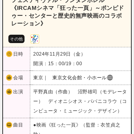
フェスティヴァル・ランタンポレル
《IRCAMシネマ「狂った一頁」～ポンピド
ゥー・センターと歴史的無声映画のコラボ
レーション》
その他
日時
2024年11月29日（金）
開演：15：00/19：00
会場
東京｜
東京文化会館・小ホール
出演
平野真由（作曲） 沼野雄司（モデレータ
ー） ディオニシオス・パパニコラウ（コ
ンピュータ・ミュージック・デザイン）
曲目
●映画《狂った一頁》（監督：衣笠貞之