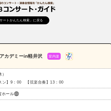
サートかんたん検索」に戻る
アカデミーin軽井沢
室内楽
（木）
ン】9：00 【弦楽合奏】13：00
賀ホール