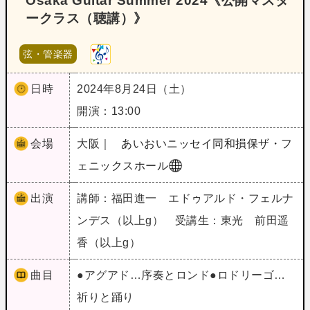
Osaka Guitar Summer 2024《公開マスタ
ークラス（聴講）》
弦・管楽器
日時
2024年8月24日（土）
開演：13:00
会場
大阪｜
あいおいニッセイ同和損保ザ・フ
ェニックスホール
出演
講師：福田進一 エドゥアルド・フェルナ
ンデス（以上g） 受講生：東光 前田遥
香（以上g）
曲目
●アグアド…序奏とロンド●ロドリーゴ…
祈りと踊り