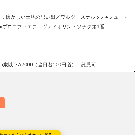
ー…懐かしい土地の思い出／ワルツ・スケルツォ●シューマ
7●プロコフィエフ…ヴァイオリン・ソナタ第1番
0 25歳以下A2000（当日各500円増） 託児可
サートかんたん検索」に戻る