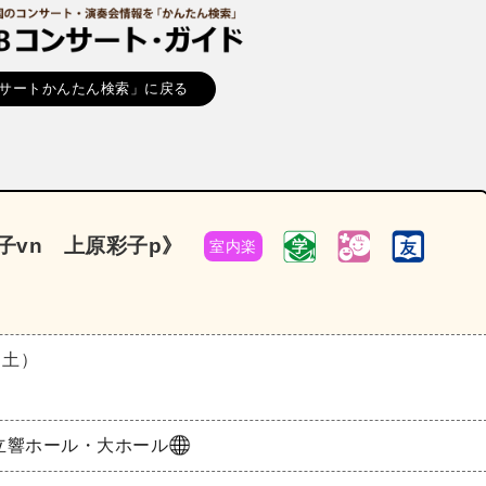
サートかんたん検索」に戻る
子vn 上原彩子p》
室内楽
（土）
立響ホール・大ホール