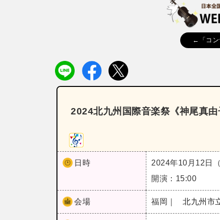
←「コン
2024北九州国際音楽祭《神尾真由
日時
2024年10月12日
開演：15:00
会場
福岡｜
北九州市