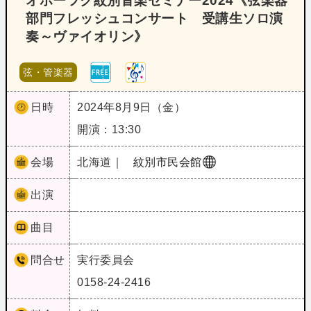
オホーツク紋別音楽セミナー2024《弦楽器
部門フレッシュコンサート 受講生ソロ演
奏～ヴァイオリン》
弦・管楽器
日時
2024年8月9日（金）
開演：13:30
会場
北海道｜
紋別市民会館
出演
曲目
問合せ
実行委員会
0158-24-2416