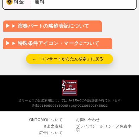
料金
無料
演奏パートの略称表記について
特殊条件アイコン・マークについて
←「コンサートかんたん検索」に戻る
当サービスの音楽利用については JASRACの利用許諾を得ております
許諾9013065006Y30005
許諾9013065008Y45037
ONTOMOについて
お問い合わせ
音楽之友社
プライバシーポリシー／免責事
項
広告について