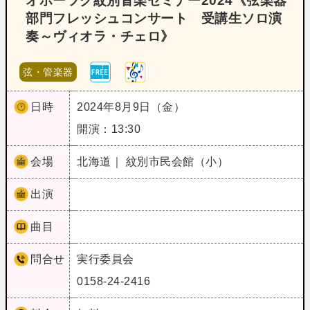
オホーツク紋別音楽セミナー2024《弦楽器
部門フレッシュコンサート 受講生ソロ演
奏～ヴィオラ・チェロ》
弦・管楽器
日時
2024年8月9日（金）
開演：13:30
会場
北海道｜ 紋別市民会館（小）
出演
曲目
問合せ
実行委員会
0158-24-2416