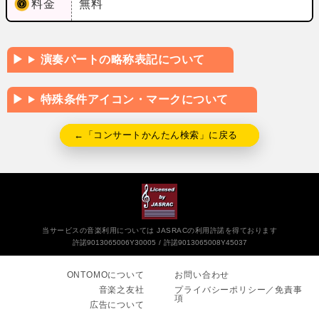
料金
無料
演奏パートの略称表記について
特殊条件アイコン・マークについて
←「コンサートかんたん検索」に戻る
当サービスの音楽利用については JASRACの利用許諾を得ております
許諾9013065006Y30005
許諾9013065008Y45037
ONTOMOについて
お問い合わせ
音楽之友社
プライバシーポリシー／免責事
項
広告について