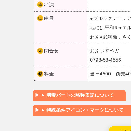
出演
曲目
●ブルックナー…
地には平和を●エ
わん●武満徹…さ
問合せ
おふぃすベガ
0798-53-4556
料金
当日4500 前売4
演奏パートの略称表記について
特殊条件アイコン・マークについて
←「コン