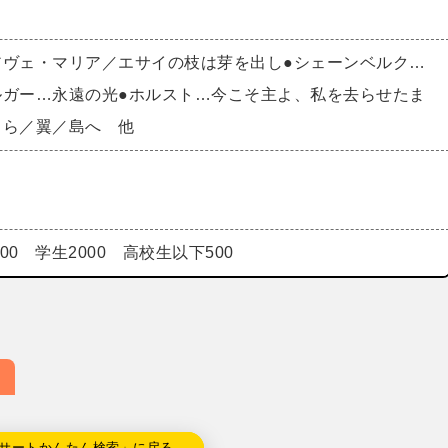
アヴェ・マリア／エサイの枝は芽を出し●シェーンベルク…
ルガー…永遠の光●ホルスト…今こそ主よ、私を去らせたま
くら／翼／島へ 他
000 学生2000 高校生以下500
サートかんたん検索」に戻る