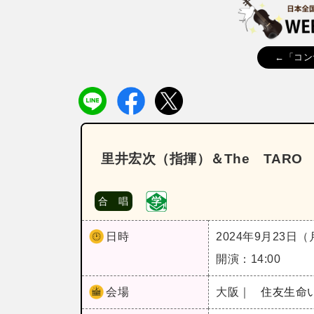
←「コン
里井宏次（指揮）＆The TARO 
合 唱
日時
2024年9月23日
開演：14:00
会場
大阪｜
住友生命