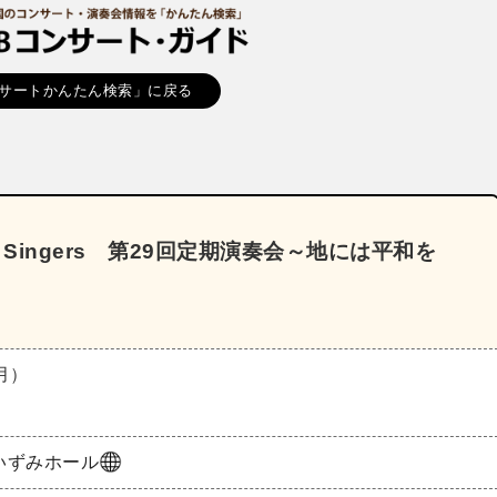
サートかんたん検索」に戻る
Singers 第29回定期演奏会～地には平和を
（月）
いずみホール