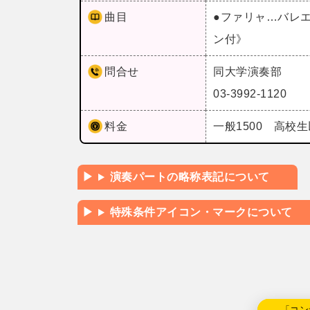
曲目
●ファリャ…バレ
ン付》
問合せ
同大学演奏部
03-3992-1120
料金
一般1500 高校生
演奏パートの略称表記について
特殊条件アイコン・マークについて
←「コン