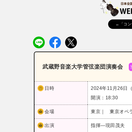
←「コン
武蔵野音楽大学管弦楽団演奏会
日時
2024年11月26日
開演：18:30
会場
東京｜
東京オペ
出演
指揮―現田茂夫