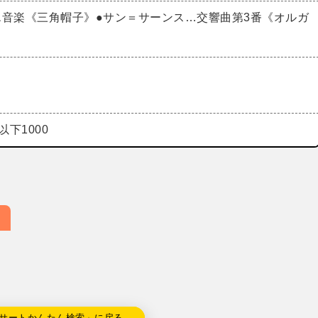
エ音楽《三角帽子》●サン＝サーンス…交響曲第3番《オルガ
以下1000
サートかんたん検索」に戻る