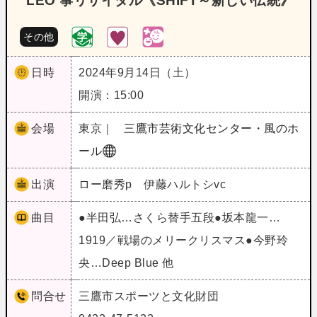
LEO 箏リサイタル《SHIFT～新しい伝統》
その他
日時
2024年9月14日（土）
開演：15:00
会場
東京｜
三鷹市芸術文化センター・風のホ
ール
出演
ロー磨秀p 伊藤ハルトシvc
曲目
●半田弘…さくら替手五段●坂本龍一…
1919／戦場のメリークリスマス●今野玲
央…Deep Blue 他
問合せ
三鷹市スポーツと文化財団