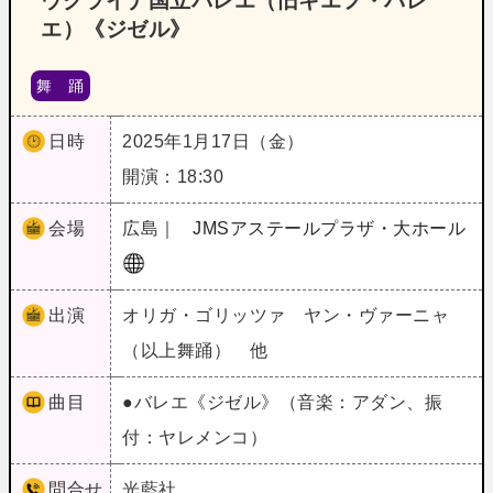
ウクライナ国立バレエ（旧キエフ・バレ
エ）《ジゼル》
舞 踊
日時
2025年1月17日（金）
開演：18:30
会場
広島｜
JMSアステールプラザ・大ホール
出演
オリガ・ゴリッツァ ヤン・ヴァーニャ
（以上舞踊） 他
曲目
●バレエ《ジゼル》（音楽：アダン、振
付：ヤレメンコ）
問合せ
光藍社