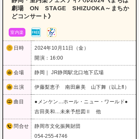
静岡・室内楽フェスティバル2024《まちは
劇場 ON STAGE SHIZUOKA～まちか
どコンサート》
室内楽
日時
2024年10月11日（金）
開演：16:00
会場
静岡｜ JR静岡駅北口地下広場
出演
伊藤梨恵子 南田麻美 山下舞（以上fl）
曲目
●メンケン…ホール・ニュー・ワールド●
吉田美和…未来予想図Ⅱ 他
問合せ
静岡市文化振興財団
054-255-4746