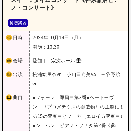
スイーツタイムコンサート《神原雅治ピア
ノ・コンサート》
鍵盤楽器
日時
2024年10月14日（月）
開演：13:30
会場
愛知｜
宗次ホール
出演
松浦絵里奈vn 小山日向美va 三谷野絵
vc
曲目
●フォーレ…即興曲第2番●ベートーヴェ
ン…《プロメテウスの創造物》の主題によ
る15の変奏曲とフーガ（エロイカ変奏曲）
●ショパン…ピアノ・ソナタ第2番《葬