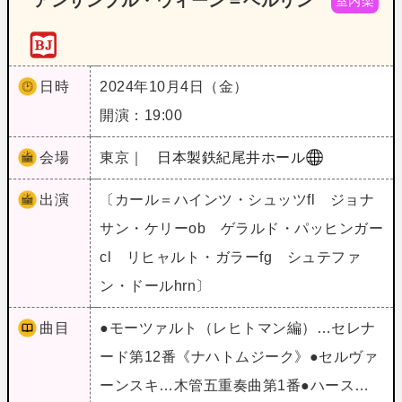
アンサンブル・ウィーン＝ベルリン
室内楽
日時
2024年10月4日（金）
開演：19:00
会場
東京｜
日本製鉄紀尾井ホール
出演
〔カール＝ハインツ・シュッツfl ジョナ
サン・ケリーob ゲラルド・パッヒンガー
cl リヒャルト・ガラーfg シュテファ
ン・ドールhrn〕
曲目
●モーツァルト（レヒトマン編）…セレナ
ード第12番《ナハトムジーク》●セルヴァ
ーンスキ…木管五重奏曲第1番●ハース…