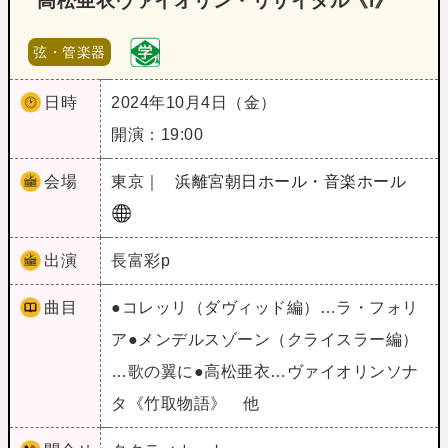
高松亜衣ヴァイオリン・リサイタル《i》
弦・管楽器
日時
2024年10月4日（金）
開演：19:00
会場
東京｜
浜離宮朝日ホール・音楽ホール
出演
長富彩p
曲目
●コレッリ（ダヴィッド編）…ラ・フォリ
ア●メンデルスゾーン（クライスラー編）
…歌の翼に●高松亜衣…ヴァイオリンソナ
タ《竹取物語》 他