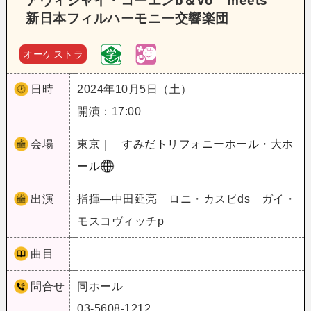
アヴィシャイ・コーエンb＆vo meets
新日本フィルハーモニー交響楽団
オーケストラ
日時
2024年10月5日（土）
開演：17:00
会場
東京｜
すみだトリフォニーホール・大ホ
ール
出演
指揮―中田延亮 ロニ・カスピds ガイ・
モスコヴィッチp
曲目
問合せ
同ホール
03-5608-1212