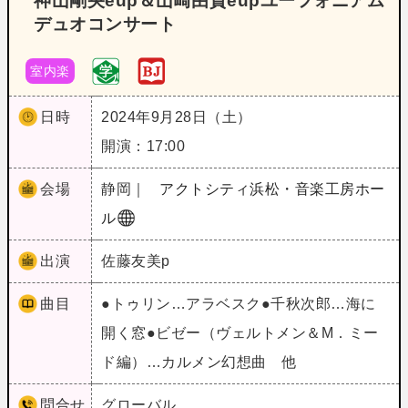
神山剛央eup＆山崎由貴eupユーフォニアム
デュオコンサート
室内楽
日時
2024年9月28日（土）
開演：17:00
会場
静岡｜
アクトシティ浜松・音楽工房ホー
ル
出演
佐藤友美p
曲目
●トゥリン…アラベスク●千秋次郎…海に
開く窓●ビゼー（ヴェルトメン＆M．ミー
ド編）…カルメン幻想曲 他
問合せ
グローバル