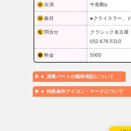
出演
中島剛p
曲目
●クライスラー、
問合せ
クラシック名古屋
052-678-5310
料金
5000
演奏パートの略称表記について
特殊条件アイコン・マークについて
←「コン