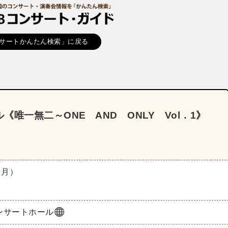
サートかんたん検索」に戻る
唯一無二～ONE AND ONLY Vol．1》
（月）
ンサートホール