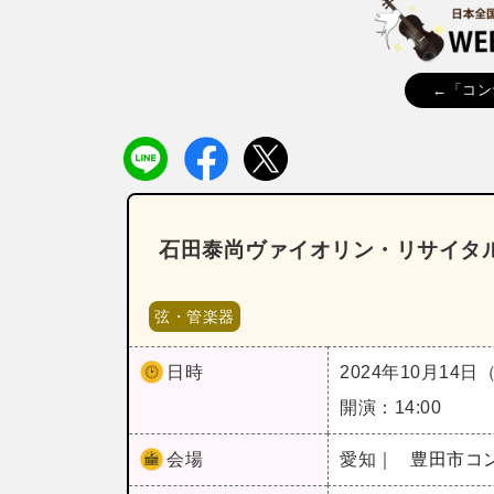
←「コン
石田泰尚ヴァイオリン・リサイタル《
弦・管楽器
日時
2024年10月14日
開演：14:00
会場
愛知｜
豊田市コ