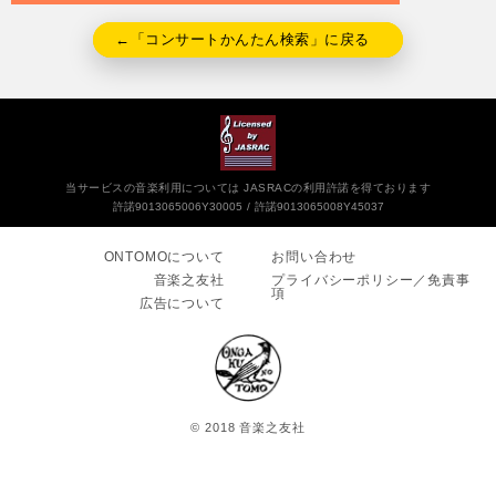
←「コンサートかんたん検索」に戻る
当サービスの音楽利用については JASRACの利用許諾を得ております
許諾9013065006Y30005
許諾9013065008Y45037
ONTOMOについて
お問い合わせ
音楽之友社
プライバシーポリシー／免責事
項
広告について
© 2018 音楽之友社