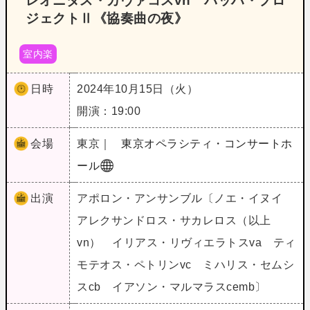
レオニダス・カヴァコスvn バッハ・プロ
ジェクトⅡ《協奏曲の夜》
室内楽
日時
2024年10月15日（火）
開演：19:00
会場
東京｜
東京オペラシティ・コンサートホ
ール
出演
アポロン・アンサンブル〔ノエ・イヌイ
アレクサンドロス・サカレロス（以上
vn） イリアス・リヴィエラトスva ティ
モテオス・ペトリンvc ミハリス・セムシ
スcb イアソン・マルマラスcemb〕