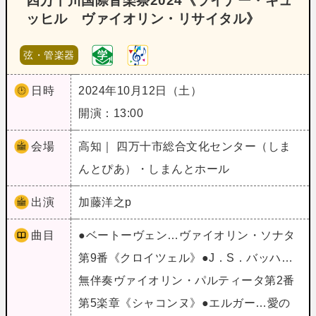
四万十川国際音楽祭2024《ライナー・キュ
ッヒル ヴァイオリン・リサイタル》
弦・管楽器
日時
2024年10月12日（土）
開演：13:00
会場
高知｜ 四万十市総合文化センター（しま
んとぴあ）・しまんとホール
出演
加藤洋之p
曲目
●ベートーヴェン…ヴァイオリン・ソナタ
第9番《クロイツェル》●J．S．バッハ…
無伴奏ヴァイオリン・パルティータ第2番
第5楽章《シャコンヌ》●エルガー…愛の