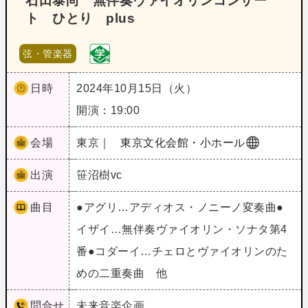
石田泰尚 無伴奏ヴァイオリンコンサー
ト ひとり plus
弦・管楽器
日時
2024年10月15日（火）
開演：19:00
会場
東京｜
東京文化会館・小ホール
出演
笹沼樹vc
曲目
●アグリ…アディオス・ノニーノ変奏曲●
イザイ…無伴奏ヴァイオリン・ソナタ第4
番●コダーイ…チェロとヴァイオリンのた
めの二重奏曲 他
問合せ
未来音楽企画