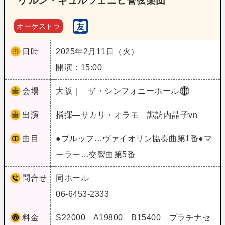
ケルン・ギュルツェニヒ管弦楽団
オーケストラ
日時
2025年2月11日（火）
開演：15:00
会場
大阪｜
ザ・シンフォニーホール
出演
指揮―サカリ・オラモ 諏訪内晶子vn
曲目
●ブルッフ…ヴァイオリン協奏曲第1番●マ
ーラー…交響曲第5番
問合せ
同ホール
06-6453-2333
料金
S22000 A19800 B15400 プラチナセ