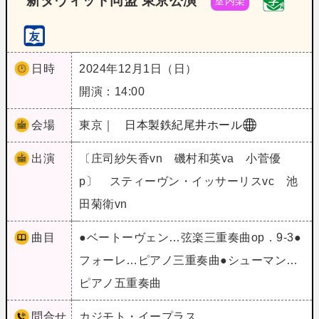
新ダヴィッド同盟 東京公演
室内楽
日時
2024年12月1日（日）
開演：14:00
会場
東京｜
日本製鉄紀尾井ホール
出演
〔庄司紗矢香vn 磯村和英va 小菅優
p〕 スティーヴン・イッサーリスvc 池
田菊衛vn
曲目
●ベートーヴェン…弦楽三重奏曲op．9‐3●
フォーレ…ピアノ三重奏曲●シューマン…
ピアノ五重奏曲
問合せ
カジモト・イープラス