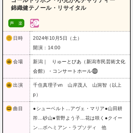
ゴールドリボン・小児がんチャリティー
錦織健テノール・リサイタル
声 楽
日時
2024年10月5日（土）
開演：14:00
会場
新潟｜
りゅーとぴあ（新潟市民芸術文化
会館）・コンサートホール
出演
千住真理子vn 山岸茂人 山洞智（以上
p）
曲目
●シューベルト…アヴェ・マリア●山田耕
筰…砂山●菅野よう子…花は咲く●クイー
ン…ボヘミアン・ラプソディ 他