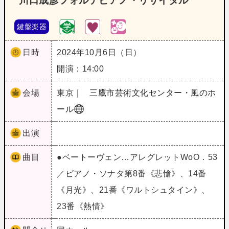
川口成彦フォルテピアノ・リサイタル
鍵盤楽器
日時
2024年10月6日（日）
開演：14:00
会場
東京｜
三鷹市芸術文化センター・風のホ
ール
出演
曲目
●ベートーヴェン…アレグレットWoO．53
／ピアノ・ソナタ第8番《悲愴》、14番
《月光》、21番《ワルトシュタイン》、
23番《熱情》