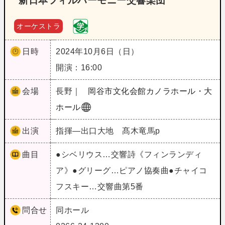
新日本フィルハーモニー交響楽団
オーケストラ
日時
2024年10月6日（日）
開演：16:00
会場
長野｜
岡谷市文化会館カノラホール・大
ホール
出演
指揮―出口大地 髙木竜馬p
曲目
●シベリウス…交響詩《フィンランディ
ア》●グリーグ…ピアノ協奏曲●チャイコ
フスキー…交響曲第5番
問合せ
同ホール