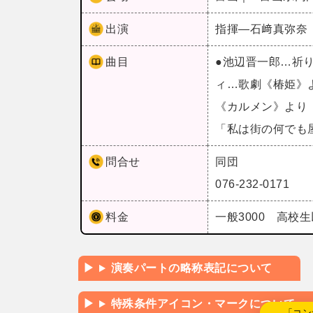
出演
指揮―石﨑真弥奈
曲目
●池辺晋一郎…祈
ィ…歌劇《椿姫》
《カルメン》より
「私は街の何でも
問合せ
同団
076-232-0171
料金
一般3000 高校生
演奏パートの略称表記について
特殊条件アイコン・マークについて
←「コン