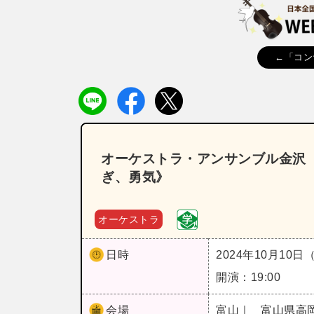
←「コン
オーケストラ・アンサンブル金沢
ぎ、勇気》
オーケストラ
日時
2024年10月10日
開演：19:00
会場
富山｜
富山県高