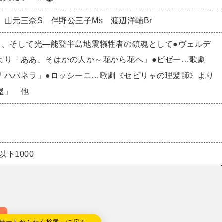
 山元三奈S 伴野公三子Ms 渡辺洋輔Br
り、そして光―能登半島地震犠牲者の鎮魂として●ヴェルデ
より「ああ、そはかの人か～花から花へ」●ビゼー…歌劇
「ハバネラ」●ロッシーニ…歌劇《セビリャの理髪師》より
屋」 他
以下1000
サートかんたん検索」に戻る