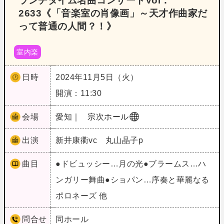
ランチタイム名曲コンサートVol．
2633《「音楽室の肖像画」～天才作曲家だ
って普通の人間？！》
室内楽
日時
2024年11月5日（火）
開演：11:30
会場
愛知｜
宗次ホール
出演
新井康衢vc 丸山晶子p
曲目
●ドビュッシー…月の光●ブラームス…ハ
ンガリー舞曲●ショパン…序奏と華麗なる
ポロネーズ 他
問合せ
同ホール