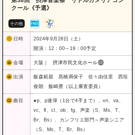
第38回 摂津音楽祭 リトルカメリアコン
クール《予選》
その他
日時
2024年9月28日（土）
開演：12：00～19：00予定
会場
大阪｜
摂津市民文化ホール
出演
飯森範親 髙橋満保子 佐々由佳里 西垣
俊朗 飯嶋豊（以上審査委員）
曲目
●p、p連弾（1台で4手まで）、vn、va、
vc、fl、cl、ob、fg、声楽（S、Ms、T、
Br、Bs）、カンフリエ部門～声楽シニア
（S、Ms、T、Br、Bs）