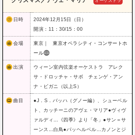
クリスマス／アヴェ・マリア
オーケストラ
日時
2024年12月15日（日）
開演：11：30/15：00
会場
東京｜
東京オペラシティ・コンサートホ
ール
出演
ウィーン室内弦楽オーケストラ アレク
サ・ドロッチャ・サボ チェンゲ・アン
ナ・ビガニ（以上S）
曲目
●J．S．バッハ（グノー編）、シューベル
ト、カッチーニのアヴェ・マリア●ヴィヴ
ァルディ…《四季》より「冬」●サン＝サ
ーンス…白鳥●パッヘルベル…カノンとジ