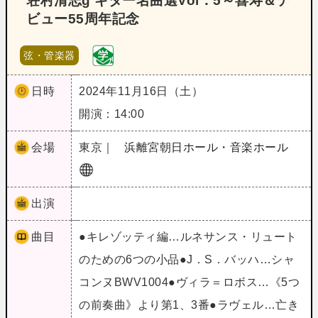
荘村清志g ギター名曲選Vol．5～喜寿＆デ
ビュー55周年記念
弦・管楽器
日時
2024年11月16日（土）
開演：14:00
会場
東京｜
浜離宮朝日ホール・音楽ホール
出演
曲目
●キレゾッティ編…ルネサンス・リュート
のための6つの小品●J．S．バッハ…シャ
コンヌBWV1004●ヴィラ＝ロボス…《5つ
の前奏曲》より第1、3番●ラヴェル…亡き