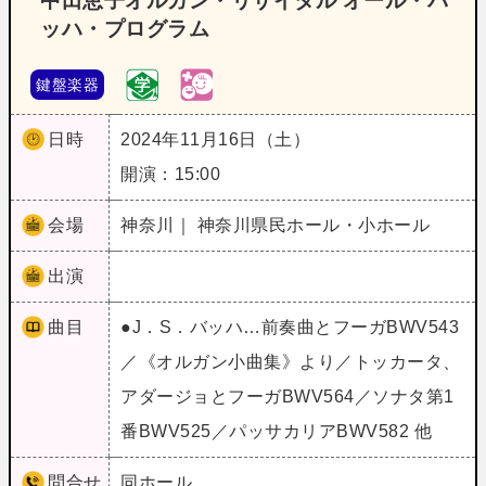
中田恵子オルガン・リサイタル オール・バ
ッハ・プログラム
鍵盤楽器
日時
2024年11月16日（土）
開演：15:00
会場
神奈川｜ 神奈川県民ホール・小ホール
出演
曲目
●J．S．バッハ…前奏曲とフーガBWV543
／《オルガン小曲集》より／トッカータ、
アダージョとフーガBWV564／ソナタ第1
番BWV525／パッサカリアBWV582 他
問合せ
同ホール