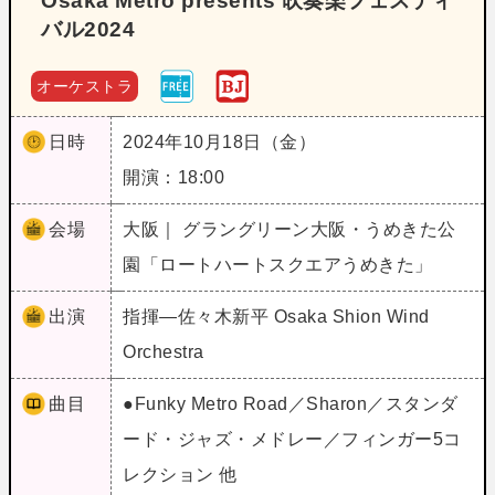
Osaka Metro presents 吹奏楽フェスティ
バル2024
オーケストラ
日時
2024年10月18日（金）
開演：18:00
会場
大阪｜ グラングリーン大阪・うめきた公
園「ロートハートスクエアうめきた」
出演
指揮―佐々木新平 Osaka Shion Wind
Orchestra
曲目
●Funky Metro Road／Sharon／スタンダ
ード・ジャズ・メドレー／フィンガー5コ
レクション 他