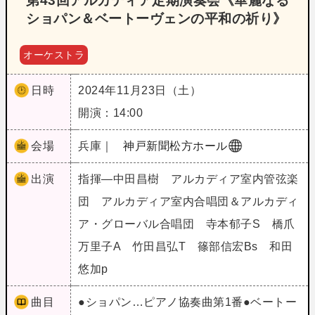
第43回アルカディア定期演奏会《華麗なる
ショパン＆ベートーヴェンの平和の祈り》
オーケストラ
日時
2024年11月23日（土）
開演：14:00
会場
兵庫｜
神戸新聞松方ホール
出演
指揮―中田昌樹 アルカディア室内管弦楽
団 アルカディア室内合唱団＆アルカディ
ア・グローバル合唱団 寺本郁子S 橋爪
万里子A 竹田昌弘T 篠部信宏Bs 和田
悠加p
曲目
●ショパン…ピアノ協奏曲第1番●ベートー