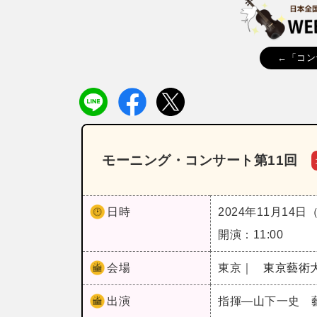
←「コン
モーニング・コンサート第11回
日時
2024年11月14日
開演：11:00
会場
東京｜
東京藝術
出演
指揮―山下一史 