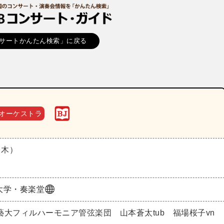
サートかんたん検索」に戻る
オーケストラ
（木）
大学・奏楽堂
藝大フィルハーモニア管弦楽団 山本蒼太tub 福場桜子vn