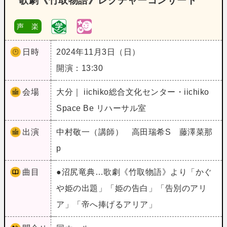
歌劇《竹取物語》レクチャーコンサート
声 楽
日時
2024年11月3日（日）
開演：13:30
会場
大分｜ iichiko総合文化センター・iichiko
Space Be リハーサル室
出演
中村敬一（講師） 高田瑞希S 藤澤菜那
p
曲目
●沼尻竜典…歌劇《竹取物語》より「かぐ
や姫の出題」「姫の告白」「告別のアリ
ア」「帝へ捧げるアリア」