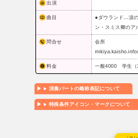
出演
曲目
●ダウランド…涙の
ン・スミス卿のア
問合せ
会所
mikiya.kaisho.inf
料金
一般4000 学生（
演奏パートの略称表記について
特殊条件アイコン・マークについて
←「コン