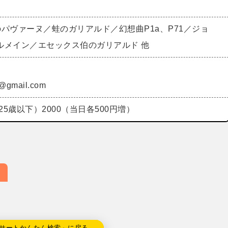
パヴァーヌ／蛙のガリアルド／幻想曲P1a、P71／ジョ
ルメイン／エセックス伯のガリアルド 他
o@gmail.com
25歳以下）2000（当日各500円増）
サートかんたん検索」に戻る