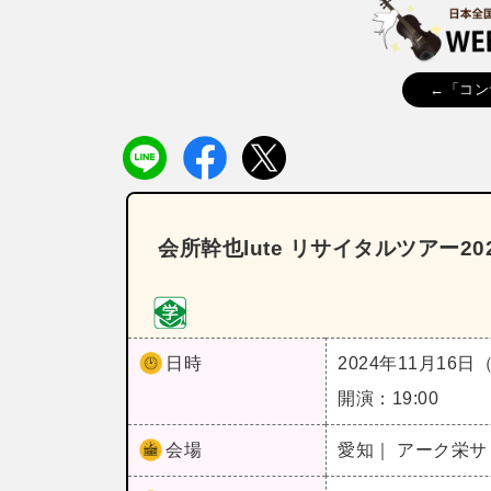
←「コン
会所幹也lute リサイタルツアー2
日時
2024年11月16日
開演：19:00
会場
愛知｜ アーク栄