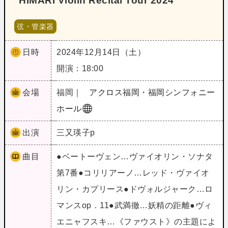
HIMARI Violin Recital Tour 2024
弦・管楽器
日時
2024年12月14日（土）
開演：18:00
会場
福岡｜
アクロス福岡・福岡シンフォニー
ホール
出演
三又瑛子p
曲目
●ベートーヴェン…ヴァイオリン・ソナタ
第7番●コリリアーノ…レッド・ヴァイオ
リン・カプリース●ドヴォルジャーク…ロ
マンスop．11●武満徹…妖精の距離●ヴィ
エニャフスキ…《ファウスト》の主題によ